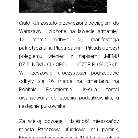
Ciało Kuli zostało przewiezione pociągiem do
Warszawy i złożone na lawecie armatniej.
13 marca odbyła się manifestacja
patriotyczna na Placu Saskim. Piłsudski złożył
poległemu wieniec z napisem „MEMU
DZIELNEMU CHŁOPCU – JÓZEF PIŁSUDSKI”.
W Rzeszowie uroczystości pogrzebowe
odbyły się 16 marca na cmentarzu na
Pobitnie. Pośmiertnie Lis-Kula został
awansowany do stopnia podpułkownika, a
następnie pułkownika.
Za wielką odwagę i dzielność mieszkańcy
miasta Rzeszowa ufundowali mu pomnik,
który stanął we wrześniu 1932 r. na placu