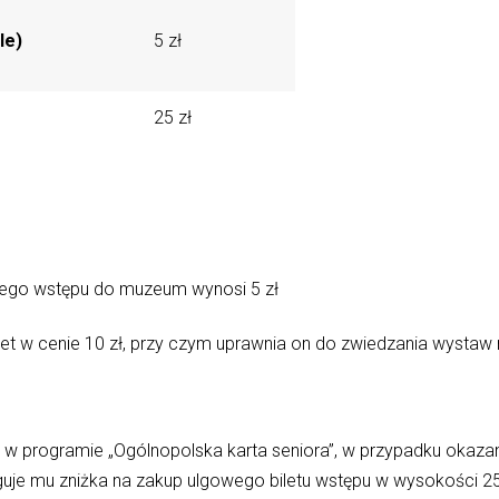
le)
5 zł
25 zł
nego wstępu do muzeum wynosi 5 zł
ilet w cenie 10 zł, przy czym uprawnia on do zwiedzania wystaw
 programie „Ogólnopolska karta seniora”, w przypadku okaza
ługuje mu zniżka na zakup ulgowego biletu wstępu w wysokości 