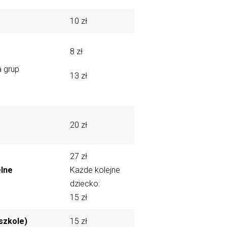
10 zł
8 zł
a grup
13 zł
20 zł
27 zł
elne
Każde kolejne
dziecko:
15 zł
szkole)
15 zł