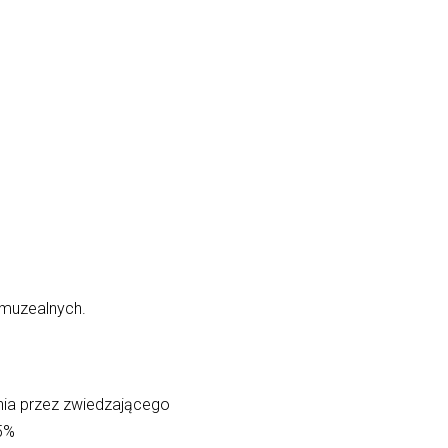
 muzealnych.
nia przez zwiedzającego
25%