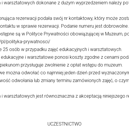
 i warsztatowych dokonane z dużym wyprzedzeniem należy potw
nująca rezerwacji podała swój nr kontaktowy, który może zost
ontaktu w sprawie rezerwacji. Podanie numeru jest dobrowoln
tępne są w Polityce Prywatności obowiązującej w Muzeum, p
pl/polityka-prywatnosci/
 25 osób w przypadku zajęć edukacyjnych i warsztatowych.
edukacyjne i warsztatowe ponosi koszty zgodne z cenami podan
iekunom przysługuje zwolnienie z opłat wstępu do muzeum.
towe można odwołać co najmniej jeden dzień przed wyznaczony
wość odwołania lub zmiany terminu zamówionych zajęć, o czy
 i warsztatowych jest równoznaczna z akceptacją niniejszego r
UCZESTNICTWO