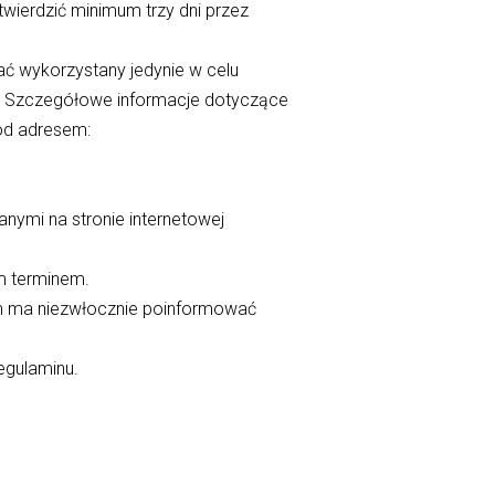
ierdzić minimum trzy dni przez
ać wykorzystany jedynie w celu
e. Szczegółowe informacje dotyczące
od adresem:
ymi na stronie internetowej
m terminem.
m ma niezwłocznie poinformować
egulaminu.