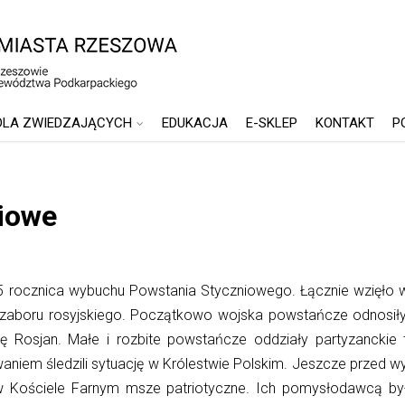
DLA ZWIEDZAJĄCYCH
EDUKACJA
E-SKLEP
KONTAKT
P
iowe
5 rocznica wybuchu Powstania Styczniowego. Łącznie wzięło w
zaboru rosyjskiego. Początkowo wojska powstańcze odnosiły 
nę Rosjan. Małe i rozbite powstańcze oddziały partyzanckie 
aniem śledzili sytuację w Królestwie Polskim. Jeszcze przed
w Kościele Farnym msze patriotyczne. Ich pomysłodawcą by