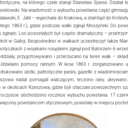
riotyczne, na którego czele stanął Stanisław Spiess. Działał 
 Borelowski. Na wiadomość o wybuchu powstania część gimnazjal
Malawski, E. Jahl – wyjechała do Krakowa, a stamtąd do Królest
tego 1863 r.), gdzie podczas walki zginął Moszyński. Do pow
ch zginęło. Los pozostałych był często dramatyczny – przetrzy
kół w Galicji. Bezpośrednio w walkach uczestniczył także Mar
 potyczkach z wojskami rosyjskimi zginął pod Batorzem 6 wrz
ziały, przygotowywano i przerzucano na teren walk – składy
. Udzielano pomocy rannym. W lecie 1863 r. zorganizowano 
drukowano ulotki, patriotyczne pieśni, gazetki z wiadomości
szowa nadal pomagali walczącym, leczono rany, ukrywano
ię w okolicach Rzeszowa, gdzie byli otaczani powszechnym s
roczyście obchodzono rocznice wybuchu powstania. 17 czer
więcony powstańcom styczniowym, powstały w miejscu pochów