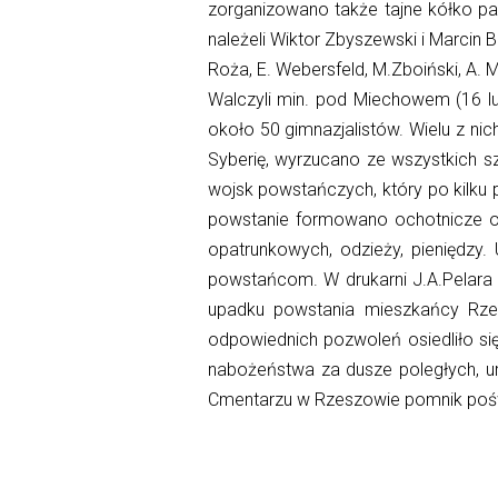
zorganizowano także tajne kółko pat
należeli Wiktor Zbyszewski i Marcin
Roża, E. Webersfeld, M.Zboiński, A. 
Walczyli min. pod Miechowem (16 lu
około 50 gimnazjalistów. Wielu z ni
Syberię, wyrzucano ze wszystkich sz
wojsk powstańczych, który po kilku
powstanie formowano ochotnicze odd
opatrunkowych, odzieży, pieniędzy
powstańcom. W drukarni J.A.Pelara 
upadku powstania mieszkańcy Rze
odpowiednich pozwoleń osiedliło s
nabożeństwa za dusze poległych, u
Cmentarzu w Rzeszowie pomnik poś