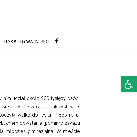
OLITYKA PRYWATNOŚCI
Open 
 nim udział około 200 tysięcy osób.
sukcesy, ale w ciągu dalszych walk
toczyły walkę do jesieni 1865 roku.
 wybuchem powstania (pomimo zakazu
ła młodzież gimnazjalna. W mieście