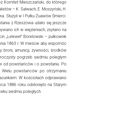
też Komitet Mieszczański, do którego
istów – K. Salwach, E. Moszyński, H.
wa. Służyli w I Pułku Żuawów Śmierci.
stania z Rzeszowa udało się jeszcze
mywano ich w więzieniach, zsyłano na
cin „Lelewel” Borelowski – pułkownik
eśnia 1863 r. W mieście aby wspomóc
 broni, amunicji, żywności, środków
uroczysty pogrzeb siedmiu poległym
ami od powstańców i o powstaniu. Po
. Wielu powstańców po otrzymaniu
zacunkiem. W kościołach odprawiano
wca 1886 roku odsłonięto na Starym
ku siedmiu poległych.