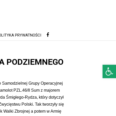
OLITYKA PRYWATNOŚCI
WA PODZIEMNEGO
Open 
rze Samodzielnej Grupy Operacyjnej
samolot PZL.46/II Sum z majorem
a Śmigłego-Rydza, który dotyczył
wycięstwu Polski. Tak tworzyły się
k Walki Zbrojnej a potem w Armię