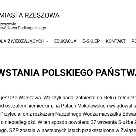
DLA ZWIEDZAJĄCYCH
EDUKACJA
E-SKLEP
KONTAKT
P
OWSTANIA POLSKIEGO PAŃST
ę jeszcze Warszawa. Walczyli nadal żołnierze na Helu i żołnie
pod ostrzałem niemieckim, na Polach Mokotowskich wylądował 
Przyleciał on z rozkazem Naczelnego Wodza marszałka Edward
ej o niepodległość. W ten sposób powołano 27 września Służbę Z
o. SZP została w następnych latach przekształcona w Związe