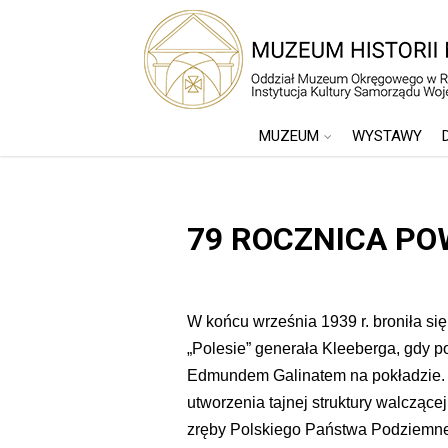
MUZEUM
WYSTAWY
79 ROCZNICA P
W końcu września 1939 r. broniła si
„Polesie” generała Kleeberga, gdy 
Edmundem Galinatem na pokładzie. 
utworzenia tajnej struktury walcząc
zręby Polskiego Państwa Podziemneg