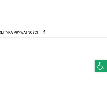
OLITYKA PRYWATNOŚCI
Open 