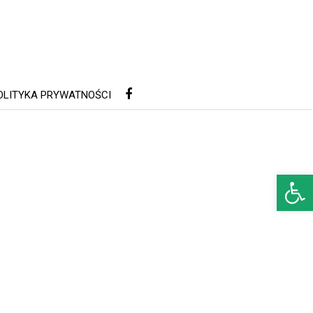
OLITYKA PRYWATNOŚCI
Open 