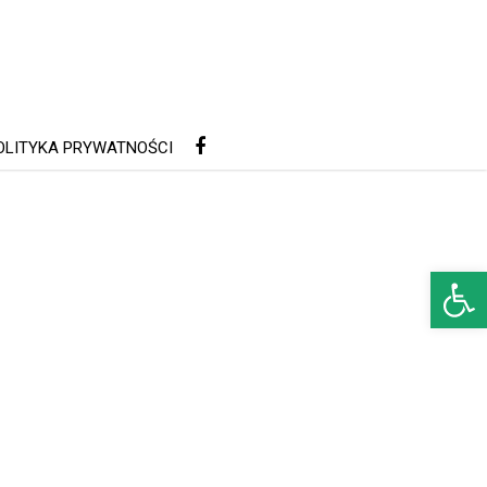
OLITYKA PRYWATNOŚCI
Open 