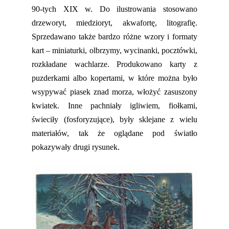
90-tych XIX w. Do ilustrowania stosowano
drzeworyt, miedzioryt, akwafortę, litografię.
Sprzedawano także bardzo różne wzory i formaty
kart – miniaturki, olbrzymy, wycinanki, pocztówki,
rozkładane wachlarze. Produkowano karty z
puzderkami albo kopertami, w które można było
wsypywać piasek znad morza, włożyć zasuszony
kwiatek. Inne pachniały igliwiem, fiołkami,
świeciły (fosforyzujące), były sklejane z wielu
materiałów, tak że oglądane pod światło
pokazywały drugi rysunek.