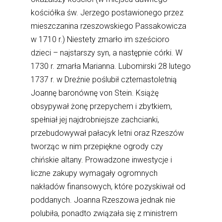
kościółka św. Jerzego postawionego przez
mieszczanina rzeszowskiego Passakowicza
w 1710 r.) Niestety zmarło im sześcioro
dzieci – najstarszy syn, a następnie córki. W
1730 r. zmarła Marianna. Lubomirski 28 lutego
1737 r. w Dreźnie poślubił czternastoletnią
Joannę baronównę von Stein. Książę
obsypywał żonę przepychem i zbytkiem,
spełniał jej najdrobniejsze zachcianki,
przebudowywał pałacyk letni oraz Rzeszów
tworząc w nim przepiękne ogrody czy
chińskie altany. Prowadzone inwestycje i
liczne zakupy wymagały ogromnych
nakładów finansowych, które pozyskiwał od
poddanych. Joanna Rzeszowa jednak nie
polubiła, ponadto związała się z ministrem