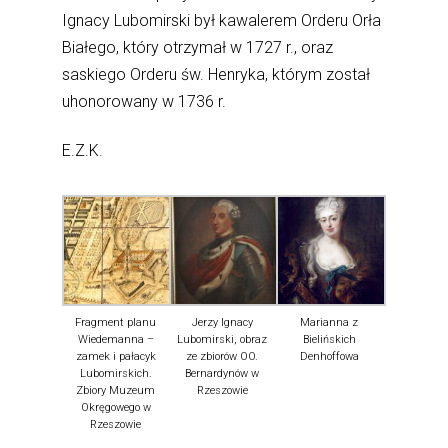
Ignacy Lubomirski był kawalerem Orderu Orła
Białego, który otrzymał w 1727 r., oraz
saskiego Orderu św. Henryka
, którym został
uhonorowany w 1736 r.
E.Z.K.
Fragment planu
Jerzy Ignacy
Marianna z
Wiedemanna –
Lubomirski, obraz
Bielińskich
zamek i pałacyk
ze zbiorów OO.
Denhoffowa
Lubomirskich.
Bernardynów w
Zbiory Muzeum
Rzeszowie
Okręgowego w
Rzeszowie