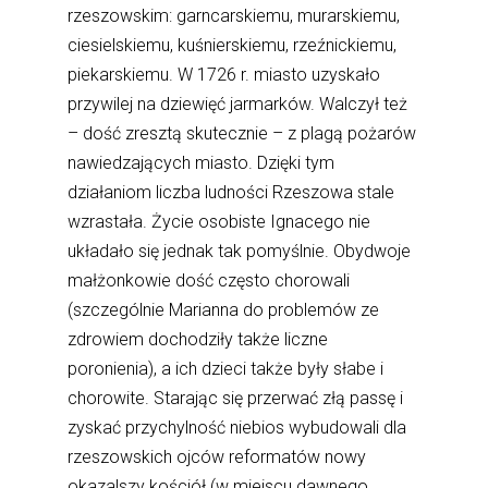
rzeszowskim: garncarskiemu, murarskiemu,
ciesielskiemu, kuśnierskiemu, rzeźnickiemu,
piekarskiemu. W 1726 r. miasto uzyskało
przywilej na dziewięć jarmarków. Walczył też
– dość zresztą skutecznie – z plagą pożarów
nawiedzających miasto. Dzięki tym
działaniom liczba ludności Rzeszowa stale
wzrastała. Życie osobiste Ignacego nie
układało się jednak tak pomyślnie. Obydwoje
małżonkowie dość często chorowali
(szczególnie Marianna do problemów ze
zdrowiem dochodziły także liczne
poronienia), a ich dzieci także były słabe i
chorowite. Starając się przerwać złą passę i
zyskać przychylność niebios wybudowali dla
rzeszowskich ojców reformatów nowy
okazalszy kościół (w miejscu dawnego