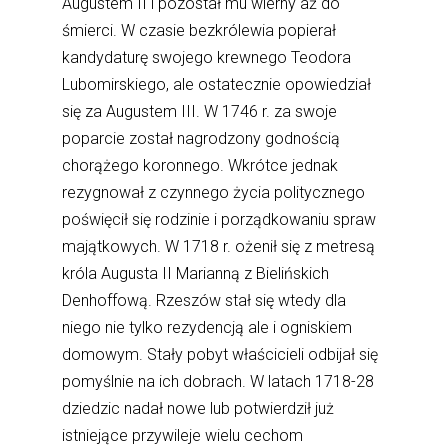
Augustem II i pozostał mu wierny aż do
śmierci. W czasie bezkrólewia popierał
kandydaturę swojego krewnego Teodora
Lubomirskiego, ale ostatecznie opowiedział
się za Augustem III. W 1746 r. za swoje
poparcie został nagrodzony godnością
chorążego koronnego. Wkrótce jednak
rezygnował z czynnego życia politycznego
poświęcił się rodzinie i porządkowaniu spraw
majątkowych. W 1718 r. ożenił się z metresą
króla Augusta II Marianną z Bielińskich
Denhoffową. Rzeszów stał się wtedy dla
niego nie tylko rezydencją ale i ogniskiem
domowym. Stały pobyt właścicieli odbijał się
pomyślnie na ich dobrach. W latach 1718-28
dziedzic nadał nowe lub potwierdził już
istniejące przywileje wielu cechom