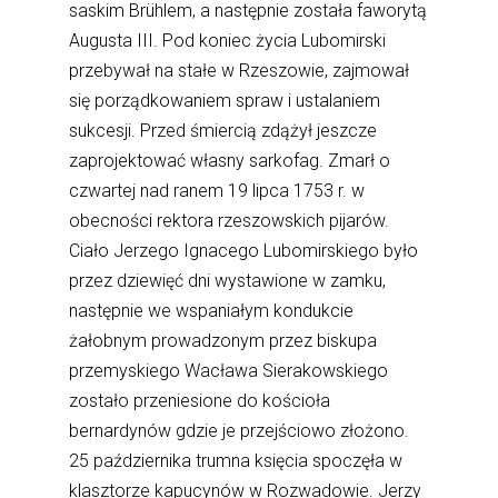
saskim Brühlem, a następnie została faworytą
Augusta III. Pod koniec życia Lubomirski
przebywał na stałe w Rzeszowie, zajmował
się porządkowaniem spraw i ustalaniem
sukcesji. Przed śmiercią zdążył jeszcze
zaprojektować własny sarkofag. Zmarł o
czwartej nad ranem 19 lipca 1753 r. w
obecności rektora rzeszowskich pijarów.
Ciało Jerzego Ignacego Lubomirskiego było
przez dziewięć dni wystawione w zamku,
następnie we wspaniałym kondukcie
żałobnym prowadzonym przez biskupa
przemyskiego Wacława Sierakowskiego
zostało przeniesione do kościoła
bernardynów gdzie je przejściowo złożono.
25 października trumna księcia spoczęła w
klasztorze kapucynów w Rozwadowie. Jerzy