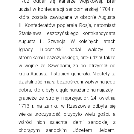
1702 oddał się karierze wojskowej. Brał
udział w konfederacji sandomierskiej 1704 r.,
która została zawiązana w obronie Augusta
II. Konfederatów popierała Rosja, natomiast
Stanisława Leszczyńskiego, kontrkandydata
Augusta II, Szwecja. W kolejnych latach
Ignacy Lubomirski nadal walczył ze
stronnikami Leszczyńskiego, brał udział także
w wojnie ze Szwedami, za co otrzymał od
króla Augusta II stopień generała. Niestety ta
działalność miała bezpośredni wpływ na jego
dobra, które były ciągle narażane na najazdy i
grabieże ze strony nieprzyjaciół. 24 kwietnia
1713 r. na zamku w Rzeszowie odbyła się
wielka uroczystość, przybyło wielu gości, a
wśród nich szlachta ziemi sanockiej z
chorążym sanockim Józefem Jelcem.