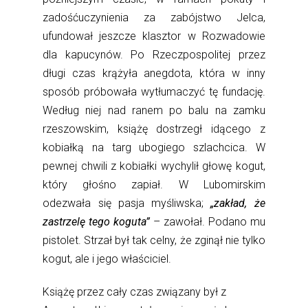
zadośćuczynienia za zabójstwo Jelca,
ufundował jeszcze klasztor w Rozwadowie
dla kapucynów. Po Rzeczpospolitej przez
długi czas krążyła anegdota, która w inny
sposób próbowała wytłumaczyć tę fundację.
Według niej nad ranem po balu na zamku
rzeszowskim, książę dostrzegł idącego z
kobiałką na targ ubogiego szlachcica. W
pewnej chwili z kobiałki wychylił głowę kogut,
który głośno zapiał. W Lubomirskim
odezwała się pasja myśliwska;
„zakład, że
zastrzelę tego koguta”
– zawołał. Podano mu
pistolet. Strzał był tak celny, że zginął nie tylko
kogut, ale i jego właściciel.
Książę przez cały czas związany był z