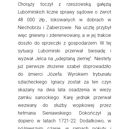
Chorąży toczył z rzeszowską gałęzią
Lubomirskich liczne sprawy sądowe o zwrot
48 000 złp., lokowanych w dobrach w
Niechobrzu i Zabierzowie. Na ucztę przybył
więc gniewny i zdenerwowany, a w jej trakcie
doszło do sprzeczki z gospodarzem. W tej
sytuacji Lubomirski przerwał biesiadę i
wyzwał Jelca na „udeptaną ziemię”. Niestety
już pierwsze złożenie szabel doprowadziło
do śmierci Józefa. Wyrokiem trybunału
szlacheckiego Ignacy został za ten czyn
skazany na dwa lata osadzenia w wieży
zamku sanockiego. Karę jednak przerwał
wezwany do służby wojskowej przez
hetmana Sieniawskiego. Dokończył ją
dopiero w latach 1721-22. Dodatkowo, w
późniejszym czasie, w ramach pokuty i