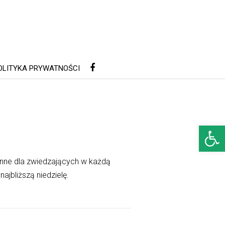
OLITYKA PRYWATNOŚCI
Open 
ynne dla zwiedzających w każdą
jbliższą niedzielę.