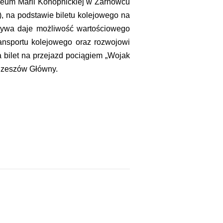
eum Marii Konopnickiej w Żarnowcu
 na podstawie biletu kolejowego na
jatywa daje możliwość wartościowego
ansportu kolejowego oraz rozwojowi
ła bilet na przejazd pociągiem „Wojak
 Rzeszów Główny.