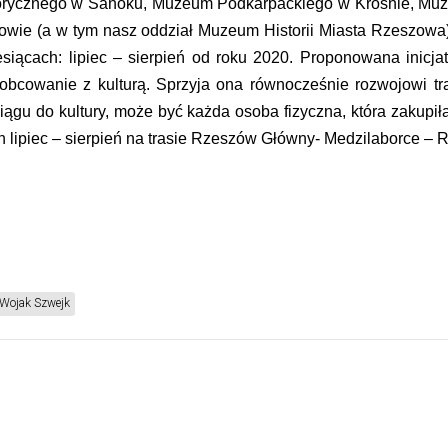
ycznego w Sanoku, Muzeum Podkarpackiego w Krośnie, Muz
e (a w tym nasz oddział Muzeum Historii Miasta Rzeszowa),
esiącach: lipiec – sierpień od roku 2020. Proponowana inic
bcowanie z kulturą. Sprzyja ona równocześnie rozwojowi tr
ciągu do kultury, może być każda osoba fizyczna, która zakupi
lipiec – sierpień na trasie Rzeszów Główny- Medzilaborce –
Wojak Szwejk