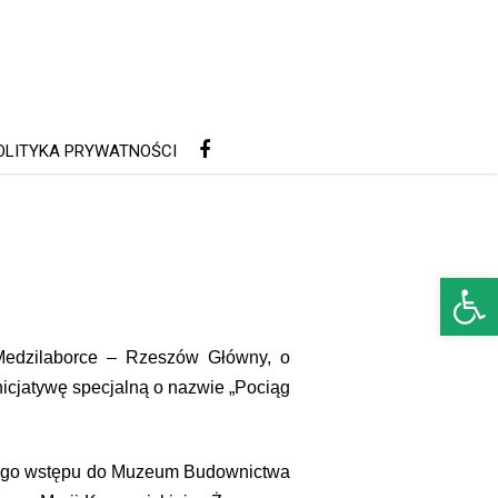
OLITYKA PRYWATNOŚCI
Open 
Medzilaborce – Rzeszów Główny, o
icjatywę specjalną o nazwie „Pociąg
nego wstępu do Muzeum Budownictwa