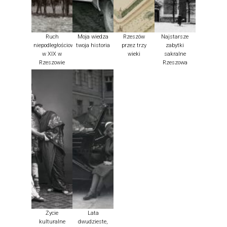
Ruch
Moja wiedza
Rzeszów
Najstarsze
niepodległościowy
twoja historia
przez trzy
zabytki
w XIX w
wieki
sakralne
Rzeszowie
Rzeszowa
Życie
Lata
kulturalne
dwudzieste,