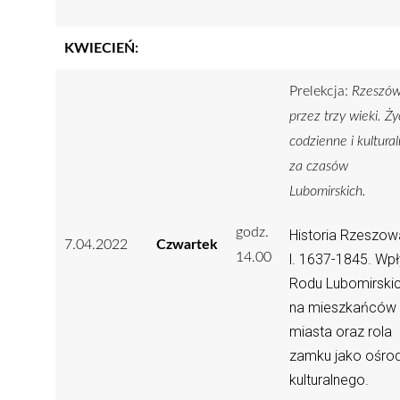
KWIECIEŃ:
Prelekcja:
Rzeszó
przez trzy wieki. Ży
codzienne i kultura
za czasów
Lubomirskich.
godz.
Historia Rzeszo
7.04.2022
Czwartek
14.00
l. 1637-1845. Wp
Rodu Lubomirski
na mieszkańców
miasta oraz rola
zamku jako ośro
kulturalnego.