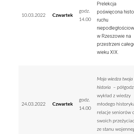
Prelekcja
godz.
poświęcona histor
10.03.2022
Czwartek
ruchu
14.00
niepodległościo
w Rzeszowie na
przestrzeni całeg
wieku XIX.
Moja wiedza twoja
historia
– półgodz
wykład z wiedzy
godz.
24.03.2022
Czwartek
młodego historyka
14.00
relacje seniorów 
swoich przeżycia
ze stanu wojenne