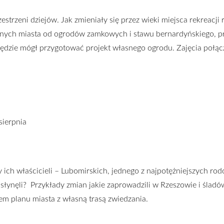
strzeni dziejów. Jak zmieniały się przez wieki miejsca rekreacji 
onych miasta od ogrodów zamkowych i stawu bernardyńskiego, prz
będzie mógł przygotować projekt własnego ogrodu. Zajęcia połą
sierpnia
ich właścicieli – Lubomirskich, jednego z najpotężniejszych ro
asłynęli? Przykłady zmian jakie zaprowadzili w Rzeszowie i śladów
m planu miasta z własną trasą zwiedzania.