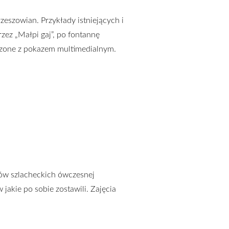
rzeszowian. Przykłady istniejących i
ez „Małpi gaj”, po fontannę
czone z pokazem multimedialnym.
dów szlacheckich ówczesnej
 jakie po sobie zostawili. Zajęcia