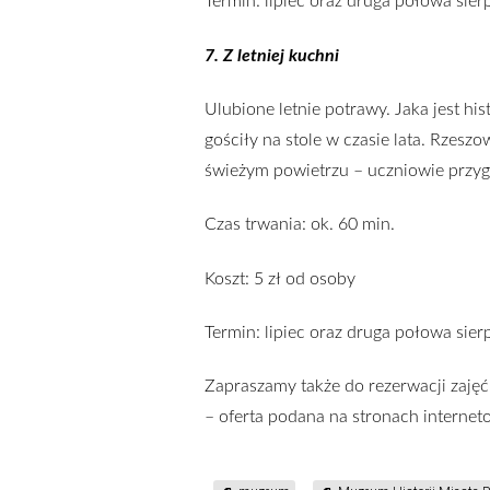
Termin: lipiec oraz druga połowa sier
7. Z letniej kuchni
Ulubione letnie potrawy. Jaka jest hi
gościły na stole w czasie lata. Rzesz
świeżym powietrzu – uczniowie przygo
Czas trwania: ok. 60 min.
Koszt: 5 zł od osoby
Termin: lipiec oraz druga połowa sier
Zapraszamy także do rezerwacji za
– oferta podana na stronach interneto