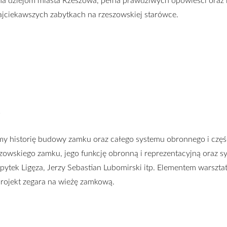
na dziejom miasta Rzeszowa, pełna prawdziwych opowieści ora
ajciekawszych zabytkach na rzeszowskiej starówce.
emy historię budowy zamku oraz całego systemu obronnego i cz
zeszowskiego zamku, jego funkcję obronną i reprezentacyjną oraz s
ytek Ligęza, Jerzy Sebastian Lubomirski itp. Elementem warszta
projekt zegara na wieżę zamkową.