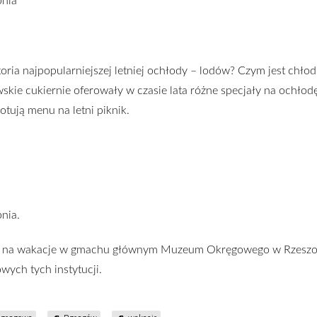
pnia
storia najpopularniejszej letniej ochłody – lodów? Czym jest chł
owskie cukiernie oferowały w czasie lata różne specjały na ochłod
tują menu na letni piknik.
pnia.
jęć na wakacje w gmachu głównym Muzeum Okręgowego w Rzesz
wych tych instytucji.