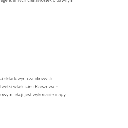
z legendarnych ciekawostek o dawnym
ęści składowych zamkowych
ylwetki właścicieli Rzeszowa –
towym lekcji jest wykonanie mapy