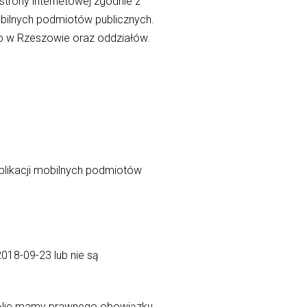
rony internetowej zgodnie z
mobilnych podmiotów publicznych.
o w Rzeszowie oraz oddziałów.
aplikacji mobilnych podmiotów
018-09-23 lub nie są
o. Nie mamy prawnego obowiązku