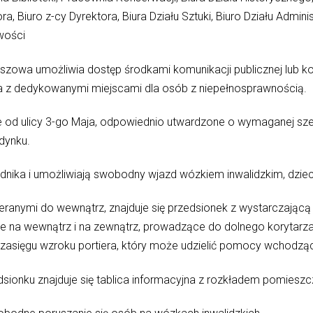
ora, Biuro z-cy Dyrektora, Biura Działu Sztuki, Biuro Działu Admin
wości
zowa umożliwia dostęp środkami komunikacji publicznej lub ko
a z dedykowanymi miejscami dla osób z niepełnosprawnością.
 od ulicy 3-go Maja, odpowiednio utwardzone o wymaganej sze
udynku.
hodnika i umożliwiają swobodny wjazd wózkiem inwalidzkim, dz
eranymi do wewnątrz, znajduje się przedsionek z wystarczając
ie na wewnątrz i na zewnątrz, prowadzące do dolnego korytarza
w zasięgu wzroku portiera, który może udzielić pomocy wchodz
edsionku znajduje się tablica informacyjna z rozkładem pomiesz