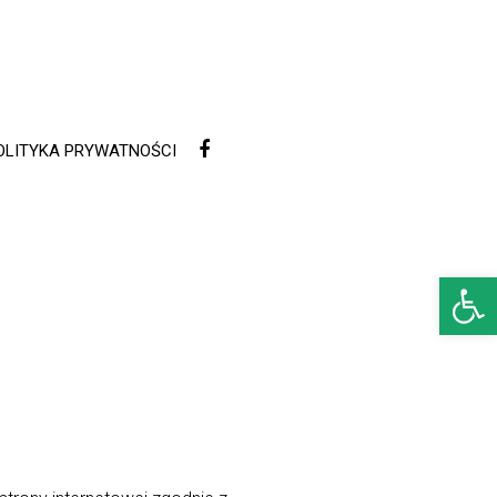
OLITYKA PRYWATNOŚCI
Open 