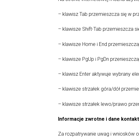
– klawisz Tab przemieszcza się w p
– klawisze Shift-Tab przemieszcza s
– klawisze Home i End przemieszczaj
– klawisze PgUp i PgDn przenieszczaj
– klawisz Enter aktywuje wybrany e
– klawisze strzałek góra/dół przem
– klawisze strzałek lewo/prawo pr
Informacje zwrotne i dane kontak
Za rozpatrywanie uwag i wniosków 