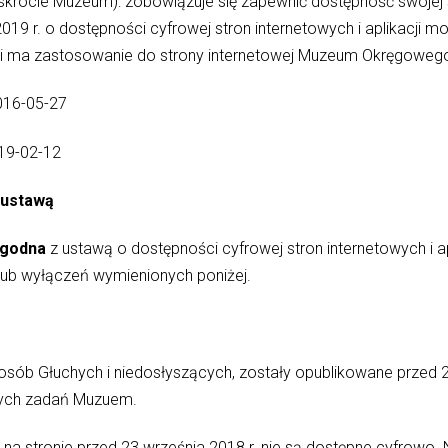
ócie Muzeum): zobowiązuje się zapewnić dostępność swojej st
2019 r. o dostępności cyfrowej stron internetowych i aplikacji 
i ma zastosowanie do strony internetowej Muzeum Okręgoweg
2016-05-27
2019-02-12
 ustawą
godna
z ustawą o dostępności cyfrowej stron internetowych i 
lub wyłączeń wymienionych poniżej.
osób Głuchych i niedosłyszących, zostały opublikowane przed 2
cych zadań Muzuem.
na stronie przed 23 września 2018 r. nie są dostępne cyfrow