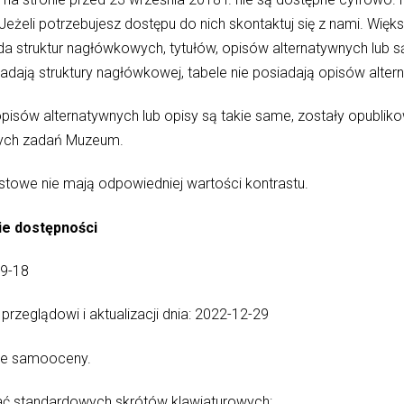
eli potrzebujesz dostępu do nich skontaktuj się z nami. Więk
ada struktur nagłówkowych, tytułów, opisów alternatywnych lub 
siadają struktury nagłówkowej, tabele nie posiadają opisów alter
ą opisów alternatywnych lub opisy są takie same, zostały opubli
cych zadań Muzeum.
kstowe nie mają odpowiedniej wartości kontrastu.
ie dostępności
09-18
przeglądowi i aktualizacji dnia: 2022-12-29
ie samooceny.
ać standardowych skrótów klawiaturowych: