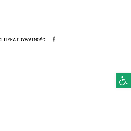
OLITYKA PRYWATNOŚCI
Open 