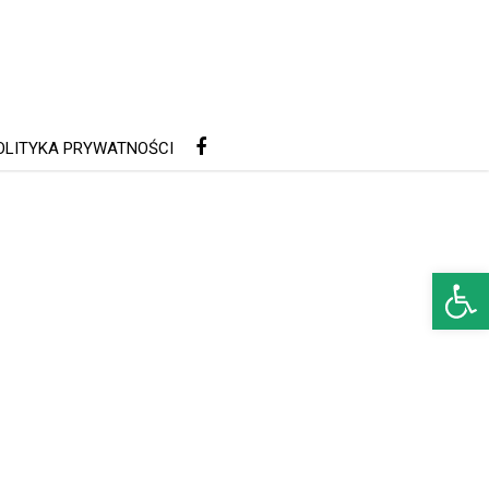
OLITYKA PRYWATNOŚCI
Open 