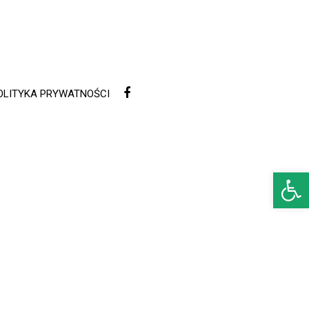
OLITYKA PRYWATNOŚCI
Open 