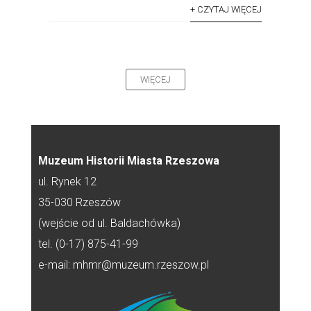
+ CZYTAJ WIĘCEJ
WIĘCEJ
Muzeum Historii Miasta Rzeszowa
ul. Rynek 12
35-030 Rzeszów
(wejście od ul. Baldachówka)
tel. (0-17) 875-41-99
e-mail: mhmr@muzeum.rzeszow.pl