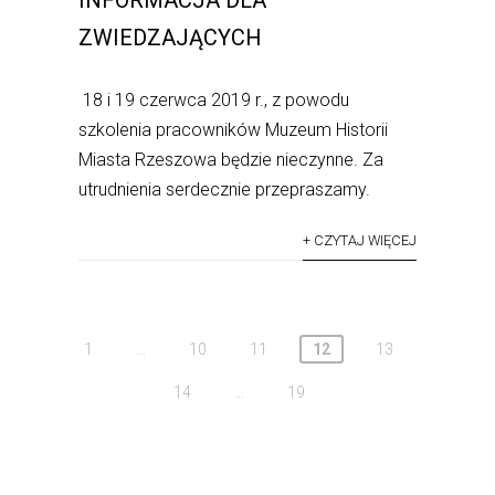
ZWIEDZAJĄCYCH
18 i 19 czerwca 2019 r., z powodu
szkolenia pracowników Muzeum Historii
Miasta Rzeszowa będzie nieczynne. Za
utrudnienia serdecznie przepraszamy.
+ CZYTAJ WIĘCEJ
1
…
10
11
12
13
14
…
19