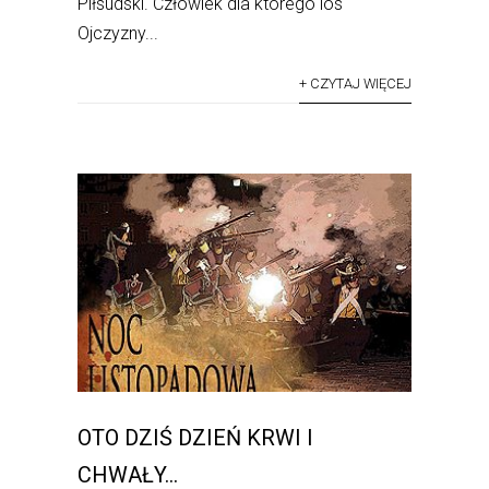
Piłsudski. Człowiek dla którego los
Ojczyzny...
+ CZYTAJ WIĘCEJ
OTO DZIŚ DZIEŃ KRWI I
CHWAŁY…